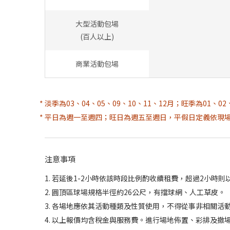
大型活動包場
(百人以上)
商業活動包場
* 淡季為03、04、05、09、10、11、12月；旺季為01、02
* 平日為週一至週四；旺日為週五至週日，平假日定義依現
注意事項
1. 若延後1-2小時依該時段比例酌收續租費，超過2小時
2. 圓頂區球場規格半徑約26公尺，有擋球網、人工草皮。
3. 各場地應依其活動種類及性質使用，不得從事非相關活
4. 以上報價均含稅金與服務費。進行場地佈置、彩排及撤