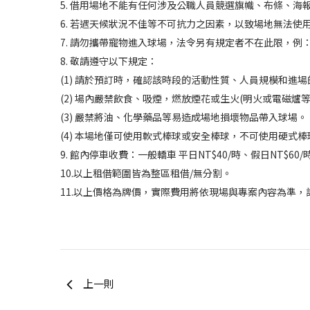
5. 借用場地不能有任何涉及公職人員競選旗幟、布條、
6. 若遇天候狀況不佳等不可抗力之因素，以致場地無法使
7. 請勿攜帶寵物進入球場，法令另有規定者不在此限，例
8. 敬請遵守以下規定：
(1) 請於預訂時，確認該時段的活動性質、人員規模和進
(2) 場內嚴禁飲食、吸煙，燃放煙花或生火(明火或電磁爐等
(3) 嚴禁將油、化學藥品等易造成場地損壞物品帶入球場。
(4) 本場地僅可使用軟式棒球或安全棒球，不可使用硬式棒
9. 館內停車收費：一般轎車 平日NT$40/時、假日NT$60
10.以上租借範圍皆為整區租借/無分割。
11.以上價格為牌價，實際費用將依現場與專案內容為準，詳情
上一則