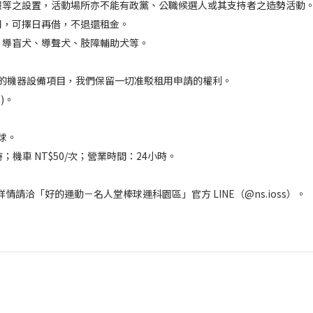
海報等之設置，活動場所亦不能有政黨、公職候選人或其支持者之造勢活動
用，可擇日再借，不退還租金。
：導盲犬、導聲犬、肢障輔助犬等。
場的機器設備項目，我們保留一切准駁租用申請的權利。
)。
球。
/時；機車 NT$50/次；營業時間：24小時。
請洽「好的運動－名人堂棒球運科園區」官方 LINE（@ns.ioss）。