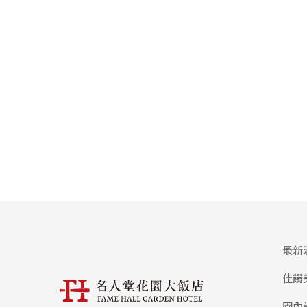
最新
佳餚
園內