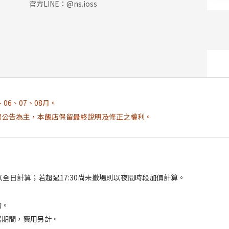
官方LINE：@ns.ioss
、06、07、08月。
場公告為主，本飯店保留最終說明及修正之權利。
則以全日計算；若超過17:30尚未撤場則以夜間時段加價計算。
動。
場期間，費用另計。