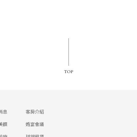
TOP
消息
客房介紹
美饌
婚宴會議
設施
球場租賃