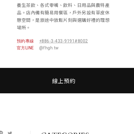
養生茶飲、各式零嘴、飲料、日用品與農特產
品。店內備有簡易用餐區，戶外另設有草皮休
憩空間，是旅途中放鬆片刻與選購好禮的理想
場所。
預約專線
+886-3-433-9191#8002
官方LINE
@fhgh.tw
線上預約