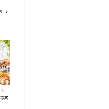
則
.30
房專案