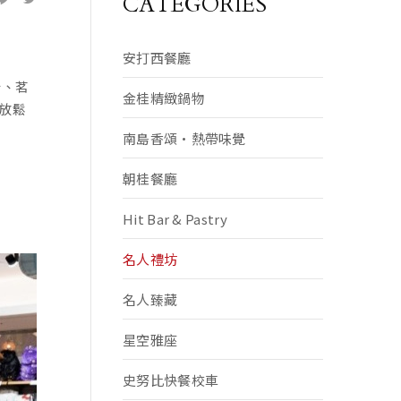
CATEGORIES
安打西餐廳
汁、茗
金桂精緻鍋物
放鬆
南島香頌·熱帶味覺
朝桂餐廳
Hit Bar & Pastry
名人禮坊
名人臻藏
星空雅座
史努比快餐校車