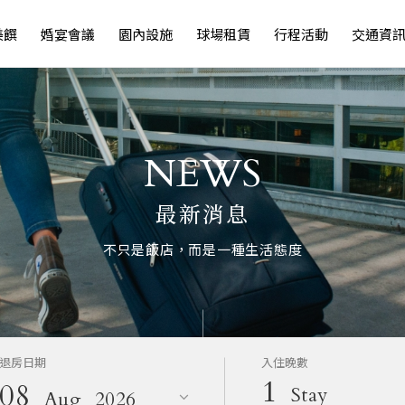
美饌
婚宴會議
園內設施
球場租賃
行程活動
交通資
NEWS
最新消息
不只是飯店，而是一種生活態度
退房日期
入住晚數
1
08
Stay
Aug
2026