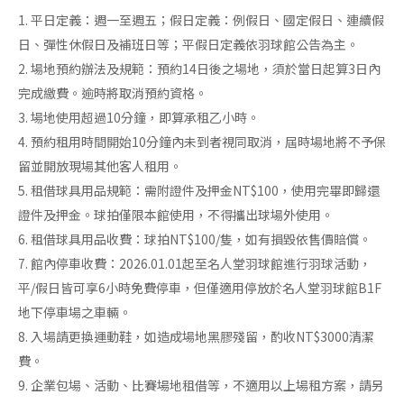
1. 平日定義：週一至週五；假日定義：例假日、國定假日、連續假
日、彈性休假日及補班日等；平假日定義依羽球館公告為主。
2. 場地預約辦法及規範：預約14日後之場地，須於當日起算3日內
完成繳費。逾時將取消預約資格。
3. 場地使用超過10分鐘，即算承租乙小時。
4. 預約租用時間開始10分鐘內未到者視同取消，屆時場地將不予保
留並開放現場其他客人租用。
5. 租借球具用品規範：需附證件及押金NT$100，使用完畢即歸還
證件及押金。球拍僅限本館使用，不得攜出球場外使用。
6. 租借球具用品收費：球拍NT$100/隻，如有損毀依售價賠償。
7.
館內停車收費：2026.01.01起至名人堂羽球館進行羽球活動，
平/假日皆可享6小時免費停車，但僅適用停放於名人堂羽球館B1F
地下停車場之車輛。
8. 入場請更換運動鞋，如造成場地黑膠殘留，酌收NT$3000清潔
費。
9. 企業包場、活動、比賽場地租借等，不適用以上場租方案，請另