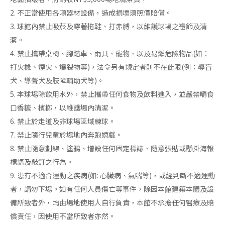
2. 不正當使用各項器材設備，造成損壞須照價賠償。
3. 球館內禁止吸菸及穿著拖鞋、打赤膊，以維護球場之禮節及清
潔。
4. 禁止攜帶桌椅、腳踏車、雨具、寵物、以及易燃危險物品(如：
打火機、煙火、爆裂物等)，法令另有規定者則不在此限(例：導盲
犬、導聲犬及肢障輔助犬等)。
5. 本球場除飲用水外，禁止攜帶任何食物及飲料進入，並嚴禁嚼食
口香糖、檳榔，以維護場內清潔。
6. 禁止於走道及非球場區域練球。
7. 禁止隨行兒童於場地內奔跑嬉戲。
8. 禁止隨意劃線、塗鴉、增設任何固定標誌、隨意張貼或懸掛海報
標語及敲釘之行為。
9. 患有不適合運動之疾病(如: 心臟病、氣喘等)，或經判斷不適運動
者，請勿下場。如有任何人員傷亡等事件，除因本館建築本體及設
備所致者外，均由場地使用人自行負責，本館不承擔任何醫療及賠
償責任，因使用不當所致者亦然。