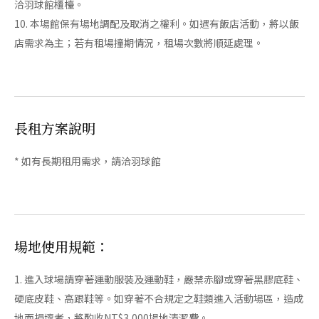
洽羽球館櫃檯。
10. 本場館保有場地調配及取消之權利。如遇有飯店活動，將以飯
店需求為主；若有租場撞期情況，租場次數將順延處理。
長租方案說明
* 如有長期租用需求，請洽羽球館
場地使用規範：
1. 進入球場請穿著運動服裝及運動鞋，嚴禁赤腳或穿著黑膠底鞋、
硬底皮鞋、高跟鞋等。如穿著不合規定之鞋類進入活動場區，造成
地面損壞者，將酌收NT$3,000場地清潔費。