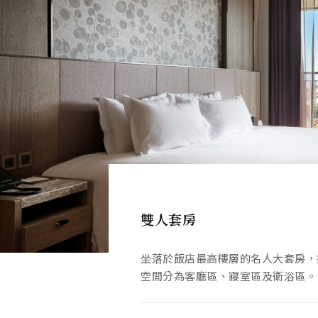
雙人套房
四人家庭套房
坐落於飯店最高樓層的名人大套房，
坐落於飯店最高樓層的名人大套房，
空間分為客廳區、寢室區及衛浴區。
空間分為客廳區、寢室區及衛浴區。