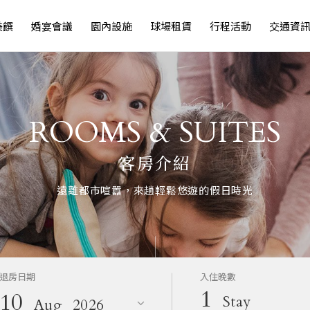
美饌
婚宴會議
園內設施
球場租賃
行程活動
交通資
ROOMS & SUITES
客房介紹
遠離都市喧囂，來趟輕鬆悠遊的假日時光
退房日期
入住晚數
1
10
Stay
Aug
2026