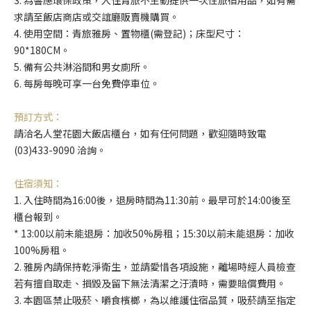
求請至飯店商店或交誼廳販賣機購買。
4. 使用空間：青旅雅房、置物櫃(需登記)；床型尺寸：
90*180CM。
5. 備有公共淋浴間和男女廁所。
6. 每房每晚可享一台免費停車位。
預訂方式：
請洽名人堂花園大飯店櫃台，如有任何問題，歡迎隨時致電
(03)433-9090 洽詢。
住宿須知：
1. 入住時間為16:00後，退房時間為11:30前。最早可於14:00後至
櫃台報到。
* 13:00以前未能退房：加收50%房租；15:30以前未能退房：加收
100%房租。
2. 雅房內請保持乾淨衛生，並請愛惜各項設施，離場時經人員檢查
若有擅自取走、損毀及留下無法清潔之汙漬時，需要賠償費用。
3. 本園區禁止吸菸、嚼食檳榔，為以維護住宿品質，吸菸請至指定