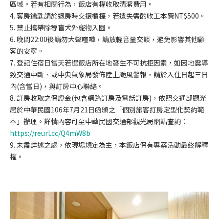
區域。若有相關行為，飯店有權收取清潔費用。
4. 客房鑰匙請於退房時交還櫃檯，若遺失需酌收工本費NT$500。
5. 禁止攜帶除導盲犬外寵物入園。
6. 晚間22:00後請勿大聲喧嘩，請放輕音量交談，避免影響其他顧
客的安寧。
7. 登記住宿日當天若遇飯店所在地發生不可抗拒因素，如因地震導
致交通中斷、或中央氣象局發佈陸上颱風警報，請於入住日起三日
內(含當日)，與訂房中心聯絡。
8. 訂房收取之保證金(包含網路訂房及電話訂房)，依照交通部觀光
局於中華民國106年7月21日函頒之「個別旅客訂房定型化契約範
本」辦理。詳情內容可至中華民國交通部觀光局網站查詢：
https://reurl.cc/Q4mW8b
9. 未盡詳述之處，依現場規定為主，本飯店保有專案活動最終解釋
權。