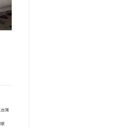
以台灣
票狀