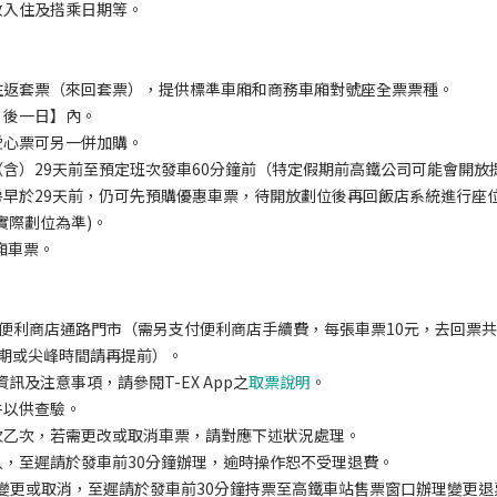
改入住及搭乘日期等。
往返套票（來回套票），提供標準車廂和商務車廂對號座全票票種。
）後一日】內。
愛心票可另一併加購。
含）29天前至預定班次發車60分鐘前（特定假期前高鐵公司可能會開放
早於29天前，仍可先預購優惠車票，待開放劃位後再回飯店系統進行座
實際劃位為準)。
廂車票。
之便利商店通路門市（需另支付便利商店手續費，每張車票10元，去回票共
，假期或尖峰時間請再提前）。
及注意事項，請參閱T-EX App之
取票說明
。
件以供查驗。
次乙次，若需更改或取消車票，請對應下述狀況處理。
入，至遲請於發車前30分鐘辦理，逾時操作恕不受理退費。
上辦理變更或取消，至遲請於發車前30分鐘持票至高鐵車站售票窗口辦理變更