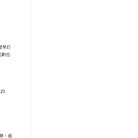
提早訂
位劃位
20
退票，或