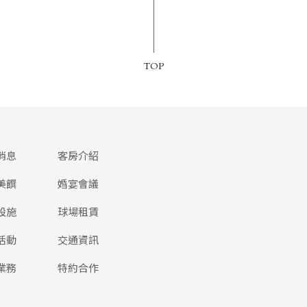
TOP
消息
客房介紹
美饌
婚宴會議
設施
球場租賃
活動
交通資訊
業務
特約合作