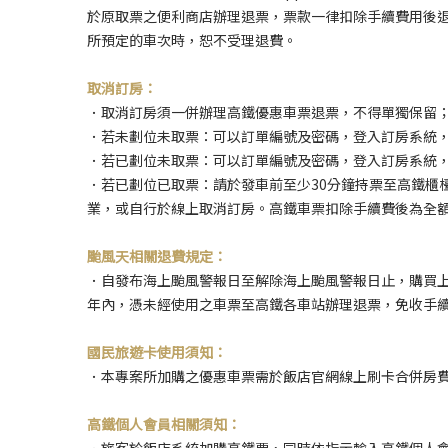
於原取票之便利商店辦理退票，票款一律扣除手續費用後
所預定的車次時，恕不受理退費。
取消訂房：
．取消訂房須一併辦理高鐵優惠車票退票，不得單獨保留
．若未劃位未取票：可以訂單編號及密碼，登入訂房系統
．若已劃位未取票：可以訂單編號及密碼，登入訂房系統，
．若已劃位已取票：請於發車前至少30分鐘持票至高鐵櫃
業，或自行於線上取消訂房。高鐵車票扣除手續費後為全
颱風天相關退費規定：
．自發布海上颱風警報日至解除海上颱風警報日止，購買
年內，憑未經使用之車票至高鐵各車站辦理退票，免收手
國民旅遊卡使用須知：
．本專案所加購之優惠車票需於飯店官網線上刷卡合併房
高鐵個人會員相關須知：
．旅客於飯店系統加購高鐵票，同時依指示輸入高鐵個人