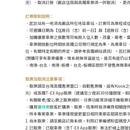
況）、取消訂房（飯店住宿與高鐵車票須一併取消）、更
訂票限制說明：
．起訖站有一地須為飯店所在地區車站，訂票可為單程或
．可選購日期為【住房日（含）前一日】與【退房日（含
．加購優惠車票之張數等同每房入住人數，孩童、敬老、
．車票開放劃位時間依高鐵公司現行規定為準，為乘車日（
位，有關特定假期的界定，請參考高鐵網站資訊）。若訂房
(預購可享有車票優惠，惟系統無保留座位，是否有座仍以
．南港-台北、南港-板橋、台北-板橋區間恕不發售商務車
取票及取消注意事項：
．取票請至台灣高鐵售票窗口、自動售票機、設有Kiosk
元）或高鐵T-EX App取票（建議至少提前30分鐘辦理
．有關敬老/愛心票之取票規則、分票功能等詳細手機取票資訊
．購買
優待票
旅客於購票、取票、搭乘時皆須備齊相關證
．持本專案車票，車票僅限變更當日相同乘車區間其他車
1. 尚未取票：請至飯店訂房系統，利用訂單編號和密碼登
2. 已取票：已取車票（含T-EX App取票）無法於線