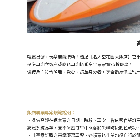
輕鬆出發，玩樂無縫接軌！透過【名人堂花園大飯店】官
標準車廂對號座或商務車廂搭乘享全票票價95折優惠。
優待票：符合敬老、愛心、孩童身分者，享全額票價之5折
飯店聯票專案規範說明：
．提供高鐵往返套票之日期、時段、車次，皆依照官網訂
高鐵系統為準，並不保證訂單中乘客於尖峰時段劃位成功
．此專案訂購之高鐵優惠車票，各項票務作業均須自行於