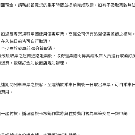
退回現金。請務必留意您的乘車時間並提前完成取票，如有不及取票致無
；如違反專案規範單獨使用優惠車票，高鐵公司保有追溯優惠差額之權利
，在入住日前皆可自行取消。
至少需於發車前30分鐘取消。
檯或原取票之超商通路退票後，取得退票證明傳真給飯店人員進行取消訂
額退費，飯店訂金則依飯店規則辦理。
上述期間列車車票之旅客，至遲請於乘車日期後一日取出車票，可自乘車
續費用。
費一起付款，辦理國旅卡核銷作業將與住房費用視為單筆交易一齊申請。
會員帳號或身份證字號，亦可獲贈紅利點數。