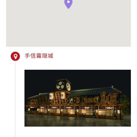
手信霧隠城