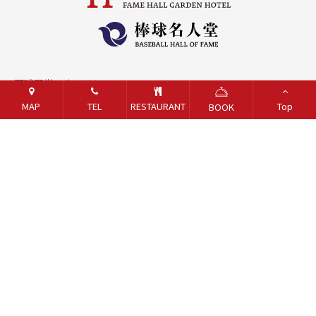
野球殿堂・ホテルについて
MAP
TEL
RESTAURANT
Top
BOOK
お問い合わせ
採用情報
オンラインショップ
Gift Voucher Trust/Performance Guarantee Inquiry
Taoyuan Fire Department
Emergency Evacuation Site
Sexual Harassment Prevention