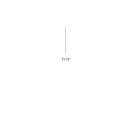
TOP
情報
客室
トラン
ウェディング・会議
球場レンタル