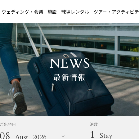
ウェディング・会議
施設
球場レンタル
ツアー・アクティビテ
NEWS
最新情報
ご出発日
泊数
1
08
Stay
Aug
2026