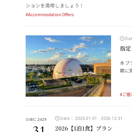
ションを満喫しましょう！
#Accommodation Offers
Dat
指定
本フ
期に
#ご宿
Date： 2026.01.01
-
2026.12.31
DEC 2025
31
2026【1泊1食】プラン