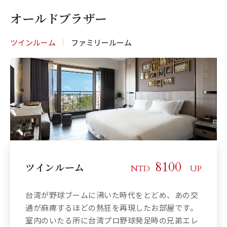
オールドブラザー
ツインルーム
ファミリールーム
10100
8100
ツインルーム
ファミリールーム
NTD
NTD
UP
UP
台湾が野球ブームに沸いた時代をとどめ、あの交
台湾が野球ブームに沸いた時代をとどめ、あの交
通が麻痺するほどの熱狂を再現したお部屋です。
通が麻痺するほどの熱狂を再現したお部屋です。
室内のいたる所に台湾プロ野球発足時の兄弟エレ
室内のいたる所に台湾プロ野球発足時の兄弟エレ