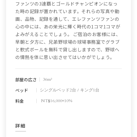
ファンツの3連覇とゴールドチャンピオンになっ
ファンツの3連覇とゴールドチャンピオンになっ
た時の記録が置かれています。それらの写真や動
た時の記録が置かれています。それらの写真や動
画、品物、記録を通して、エレファンツファンの
画、品物、記録を通して、エレファンツファンの
心の中には、あの栄光に輝く時代の1コマ1コマが
心の中には、あの栄光に輝く時代の1コマ1コマが
よみがえることでしょう。 ご宿泊のお客様には、
よみがえることでしょう。 ご宿泊のお客様には、
早朝と夕方に、兄弟野球場の球場事務室でグラブ
早朝と夕方に、兄弟野球場の球場事務室でグラブ
と軟式ボールを無料で貸し出しますので、野球へ
と軟式ボールを無料で貸し出しますので、野球へ
の情熱を体に思い出させてはいかがでしょう。
の情熱を体に思い出させてはいかがでしょう。
部屋の広さ
部屋の広さ
36m²
36m²
ベッド
ベッド
シングルベッド2台 / キング1台
ダブルベッド2台
料金
料金
NT$16,000+10%
NT$18,000+10%
詳細
詳細