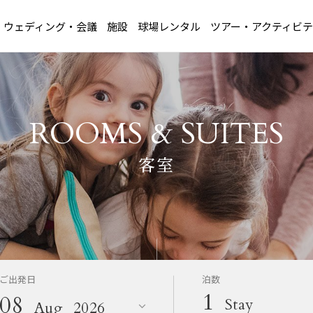
ウェディング・会議
施設
球場レンタル
ツアー・アクティビテ
ROOMS & SUITES
客室
ご出発日
泊数
1
08
Stay
Aug
2026